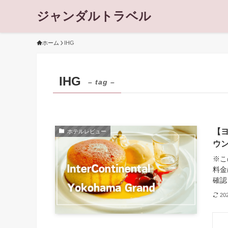
ジャンダルトラベル
ホーム
IHG
IHG
– tag –
【
ホテルレビュー
ウ
※こ
料金
確認
20