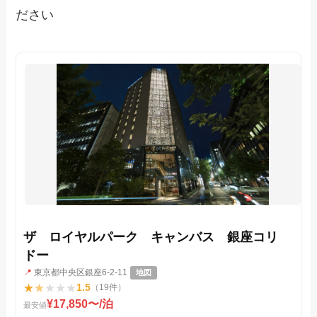
ださい
ザ ロイヤルパーク キャンバス 銀座コリ
ドー
📍
東京都中央区銀座6-2-11
地図
★
★
★
★
★
1.5
（19件）
¥17,850〜/泊
最安値