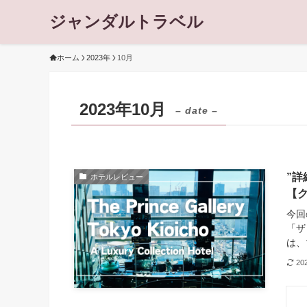
ジャンダルトラベル
ホーム
2023年
10月
2023年10月
– date –
”詳
ホテルレビュー
【
今回
「ザ
は、
20