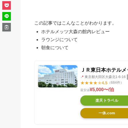
この記事ではこんなことがわかります。
ホテルメッツ大森の館内レビュー
ラウンジについて
朝食について
ＪＲ東日本ホテルメ
📍
東京都大田区大森北1-6-16
★
★
★
★
★
4.5
（684件）
¥5,000〜/泊
最安値
楽天トラベル
一休.com