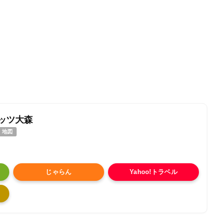
ッツ大森
地図
じゃらん
Yahoo!トラベル